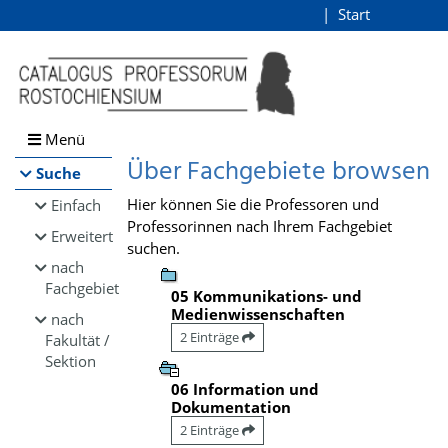
Browsen
Start
Login
direkt zum Inhalt
Menü
Über Fachgebiete browsen
Suche
Hier können Sie die Professoren und
Einfach
Professorinnen nach Ihrem Fachgebiet
Erweitert
suchen.
nach
Fachgebiet
05 Kommunikations- und
Medienwissenschaften
nach
2 Einträge
Fakultät /
Sektion
06 Information und
Dokumentation
2 Einträge