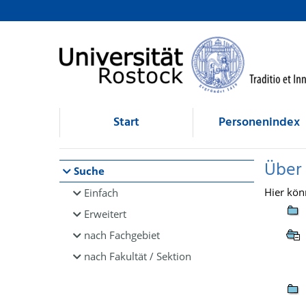
Browsen
direkt zum Inhalt
Start
Personenindex
Über
Suche
Hier kön
Einfach
Erweitert
nach Fachgebiet
nach Fakultät / Sektion