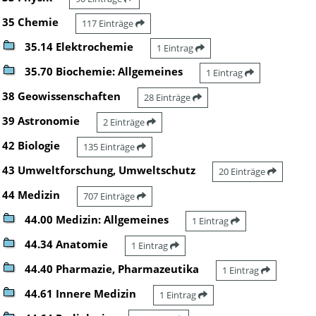
35 Chemie
117 Einträge
35.14 Elektrochemie
1 Eintrag
35.70 Biochemie: Allgemeines
1 Eintrag
38 Geowissenschaften
28 Einträge
39 Astronomie
2 Einträge
42 Biologie
135 Einträge
43 Umweltforschung, Umweltschutz
20 Einträge
44 Medizin
707 Einträge
44.00 Medizin: Allgemeines
1 Eintrag
44.34 Anatomie
1 Eintrag
44.40 Pharmazie, Pharmazeutika
1 Eintrag
44.61 Innere Medizin
1 Eintrag