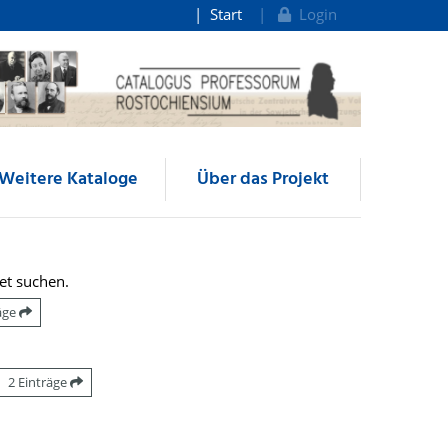
Start
Login
Weitere Kataloge
Über das Projekt
et suchen.
räge
2 Einträge