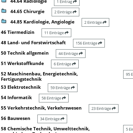
44.64 Radiologie
1 Eintrag
44.65 Chirurgie
2 Einträge
44.85 Kardiologie, Angiologie
2 Einträge
46 Tiermedizin
11 Einträge
48 Land- und Forstwirtschaft
156 Einträge
50 Technik allgemein
44 Einträge
51 Werkstoffkunde
6 Einträge
52 Maschinenbau, Energietechnik,
95 
Fertigungstechnik
53 Elektrotechnik
59 Einträge
54 Informatik
58 Einträge
55 Verkehrstechnik, Verkehrswesen
23 Einträge
56 Bauwesen
34 Einträge
58 Chemische Technik, Umwelttechnik,
5 E