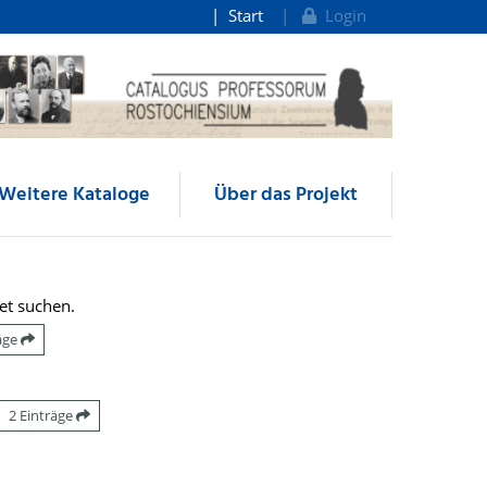
Start
Login
Weitere Kataloge
Über das Projekt
et suchen.
räge
2 Einträge