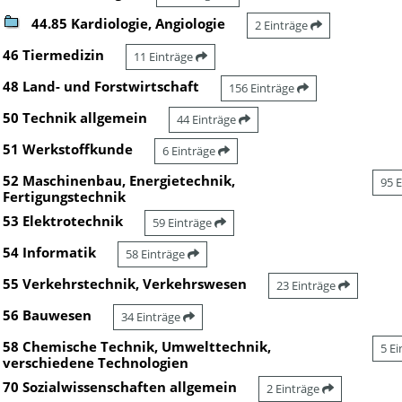
44.85 Kardiologie, Angiologie
2 Einträge
46 Tiermedizin
11 Einträge
48 Land- und Forstwirtschaft
156 Einträge
50 Technik allgemein
44 Einträge
51 Werkstoffkunde
6 Einträge
52 Maschinenbau, Energietechnik,
95 
Fertigungstechnik
53 Elektrotechnik
59 Einträge
54 Informatik
58 Einträge
55 Verkehrstechnik, Verkehrswesen
23 Einträge
56 Bauwesen
34 Einträge
58 Chemische Technik, Umwelttechnik,
5 E
verschiedene Technologien
70 Sozialwissenschaften allgemein
2 Einträge