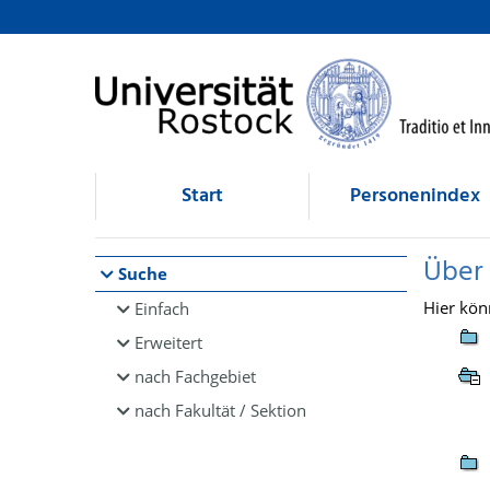
Browsen
direkt zum Inhalt
Start
Personenindex
Über
Suche
Hier kön
Einfach
Erweitert
nach Fachgebiet
nach Fakultät / Sektion