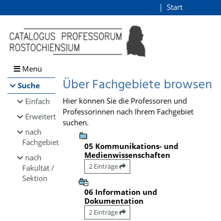
Browsen
Start
Login
direkt zum Inhalt
Menü
Über Fachgebiete browsen
Suche
Hier können Sie die Professoren und
Einfach
Professorinnen nach Ihrem Fachgebiet
Erweitert
suchen.
nach
Fachgebiet
05 Kommunikations- und
Medienwissenschaften
nach
2 Einträge
Fakultät /
Sektion
06 Information und
Dokumentation
2 Einträge