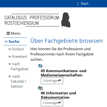
Browsen
Start
Login
direkt zum Inhalt
Menü
Über Fachgebiete browsen
Suche
Hier können Sie die Professoren und
Einfach
Professorinnen nach Ihrem Fachgebiet
Erweitert
suchen.
nach
Fachgebiet
05 Kommunikations- und
Medienwissenschaften
nach
2 Einträge
Fakultät /
Sektion
06 Information und
Dokumentation
2 Einträge