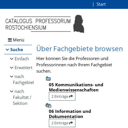
Browsen
Start
Login
direkt zum Inhalt
Menü
Über Fachgebiete browsen
Suche
Hier können Sie die Professoren und
Einfach
Professorinnen nach Ihrem Fachgebiet
Erweitert
suchen.
nach
Fachgebiet
05 Kommunikations- und
Medienwissenschaften
nach
2 Einträge
Fakultät /
Sektion
06 Information und
Dokumentation
2 Einträge