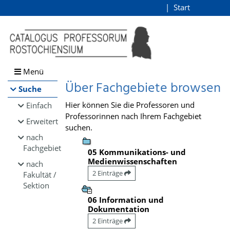
Browsen
Start
Login
direkt zum Inhalt
Menü
Über Fachgebiete browsen
Suche
Hier können Sie die Professoren und
Einfach
Professorinnen nach Ihrem Fachgebiet
Erweitert
suchen.
nach
Fachgebiet
05 Kommunikations- und
Medienwissenschaften
nach
2 Einträge
Fakultät /
Sektion
06 Information und
Dokumentation
2 Einträge