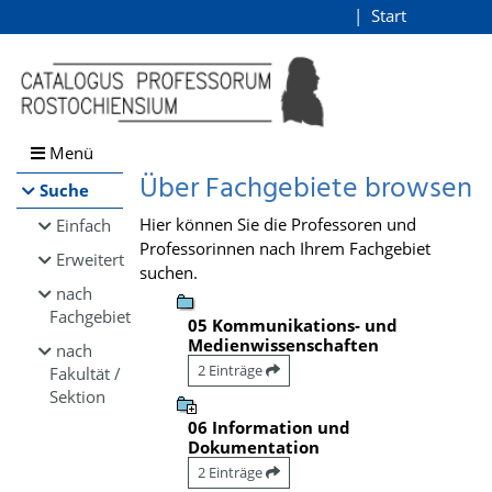
Browsen
Start
Login
direkt zum Inhalt
Menü
Über Fachgebiete browsen
Suche
Hier können Sie die Professoren und
Einfach
Professorinnen nach Ihrem Fachgebiet
Erweitert
suchen.
nach
Fachgebiet
05 Kommunikations- und
Medienwissenschaften
nach
2 Einträge
Fakultät /
Sektion
06 Information und
Dokumentation
2 Einträge