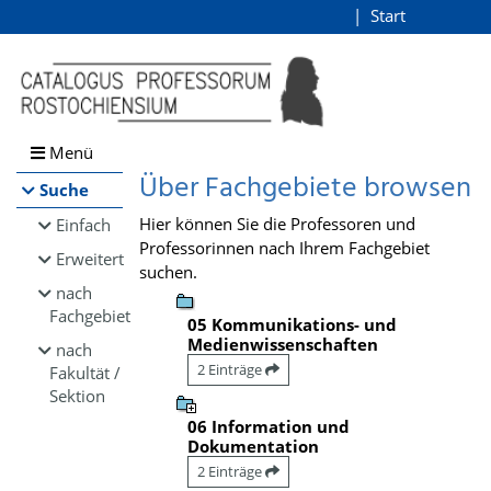
Browsen
Start
Login
direkt zum Inhalt
Menü
Über Fachgebiete browsen
Suche
Hier können Sie die Professoren und
Einfach
Professorinnen nach Ihrem Fachgebiet
Erweitert
suchen.
nach
Fachgebiet
05 Kommunikations- und
Medienwissenschaften
nach
2 Einträge
Fakultät /
Sektion
06 Information und
Dokumentation
2 Einträge