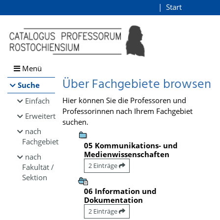
Browsen
Start
Login
direkt zum Inhalt
Menü
Über Fachgebiete browsen
Suche
Hier können Sie die Professoren und
Einfach
Professorinnen nach Ihrem Fachgebiet
Erweitert
suchen.
nach
Fachgebiet
05 Kommunikations- und
Medienwissenschaften
nach
2 Einträge
Fakultät /
Sektion
06 Information und
Dokumentation
2 Einträge