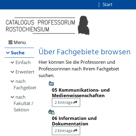
Browsen
Start
Login
direkt zum Inhalt
Menü
Über Fachgebiete browsen
Suche
Hier können Sie die Professoren und
Einfach
Professorinnen nach Ihrem Fachgebiet
Erweitert
suchen.
nach
Fachgebiet
05 Kommunikations- und
Medienwissenschaften
nach
2 Einträge
Fakultät /
Sektion
06 Information und
Dokumentation
2 Einträge