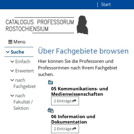
Browsen
Start
Login
direkt zum Inhalt
Menü
Über Fachgebiete browsen
Suche
Hier können Sie die Professoren und
Einfach
Professorinnen nach Ihrem Fachgebiet
Erweitert
suchen.
nach
Fachgebiet
05 Kommunikations- und
Medienwissenschaften
nach
2 Einträge
Fakultät /
Sektion
06 Information und
Dokumentation
2 Einträge