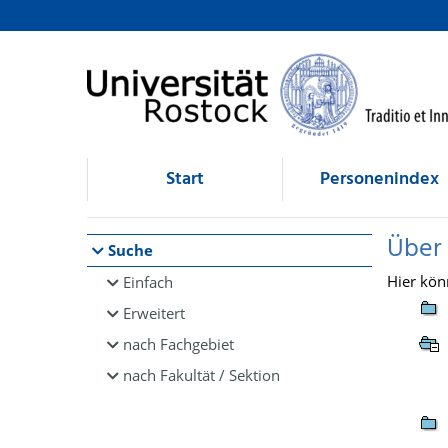
Browsen
direkt zum Inhalt
Start
Personenindex
Über
Suche
Hier kön
Einfach
Erweitert
nach Fachgebiet
nach Fakultät / Sektion