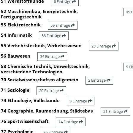
51 Werkstoffkunde
6 Einträge
52 Maschinenbau, Energietechnik,
95 
Fertigungstechnik
53 Elektrotechnik
59 Einträge
54 Informatik
58 Einträge
55 Verkehrstechnik, Verkehrswesen
23 Einträge
56 Bauwesen
34 Einträge
58 Chemische Technik, Umwelttechnik,
5 E
verschiedene Technologien
70 Sozialwissenschaften allgemein
2 Einträge
71 Soziologie
20 Einträge
73 Ethnologie, Volkskunde
3 Einträge
74 Geographie, Raumordnung, Städtebau
21 Einträge
76 Sportwissenschaft
14 Einträge
77 Psychologie
26 Einträge