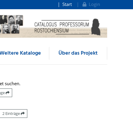
Start
Login
Weitere Kataloge
Über das Projekt
et suchen.
räge
2 Einträge