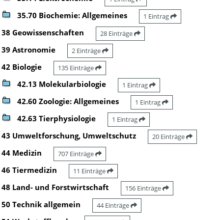
35.70 Biochemie: Allgemeines
1 Eintrag
38 Geowissenschaften
28 Einträge
39 Astronomie
2 Einträge
42 Biologie
135 Einträge
42.13 Molekularbiologie
1 Eintrag
42.60 Zoologie: Allgemeines
1 Eintrag
42.63 Tierphysiologie
1 Eintrag
43 Umweltforschung, Umweltschutz
20 Einträge
44 Medizin
707 Einträge
46 Tiermedizin
11 Einträge
48 Land- und Forstwirtschaft
156 Einträge
50 Technik allgemein
44 Einträge