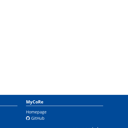
MyCoRe
Homepage
GitHub