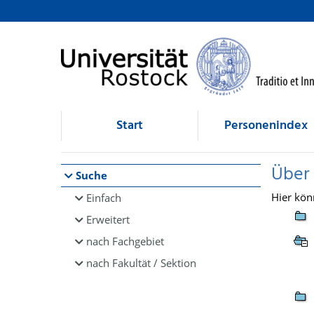
Browsen
direkt zum Inhalt
Start
Personenindex
Über
Suche
Hier kön
Einfach
Erweitert
nach Fachgebiet
nach Fakultät / Sektion