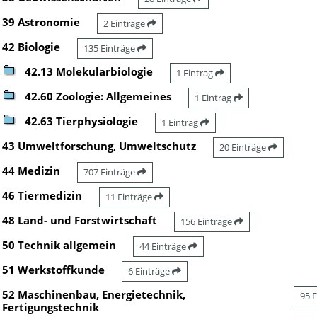
39 Astronomie
2 Einträge
42 Biologie
135 Einträge
42.13 Molekularbiologie
1 Eintrag
42.60 Zoologie: Allgemeines
1 Eintrag
42.63 Tierphysiologie
1 Eintrag
43 Umweltforschung, Umweltschutz
20 Einträge
44 Medizin
707 Einträge
46 Tiermedizin
11 Einträge
48 Land- und Forstwirtschaft
156 Einträge
50 Technik allgemein
44 Einträge
51 Werkstoffkunde
6 Einträge
52 Maschinenbau, Energietechnik,
95 
Fertigungstechnik