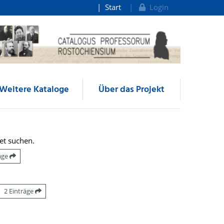
Start
Login
Weitere Kataloge
Über das Projekt
et suchen.
räge
2 Einträge