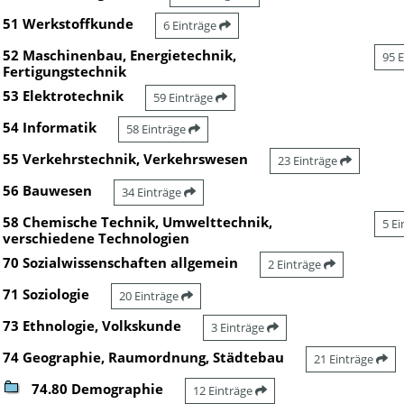
51 Werkstoffkunde
6 Einträge
52 Maschinenbau, Energietechnik,
95 
Fertigungstechnik
53 Elektrotechnik
59 Einträge
54 Informatik
58 Einträge
55 Verkehrstechnik, Verkehrswesen
23 Einträge
56 Bauwesen
34 Einträge
58 Chemische Technik, Umwelttechnik,
5 E
verschiedene Technologien
70 Sozialwissenschaften allgemein
2 Einträge
71 Soziologie
20 Einträge
73 Ethnologie, Volkskunde
3 Einträge
74 Geographie, Raumordnung, Städtebau
21 Einträge
74.80 Demographie
12 Einträge