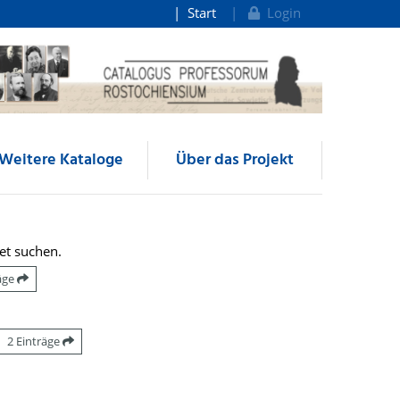
Start
Login
Weitere Kataloge
Über das Projekt
et suchen.
räge
2 Einträge