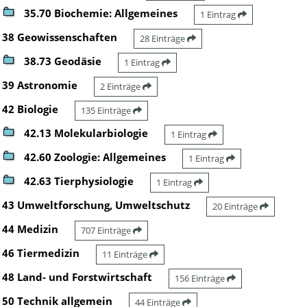
35.70 Biochemie: Allgemeines
1 Eintrag
38 Geowissenschaften
28 Einträge
38.73 Geodäsie
1 Eintrag
39 Astronomie
2 Einträge
42 Biologie
135 Einträge
42.13 Molekularbiologie
1 Eintrag
42.60 Zoologie: Allgemeines
1 Eintrag
42.63 Tierphysiologie
1 Eintrag
43 Umweltforschung, Umweltschutz
20 Einträge
44 Medizin
707 Einträge
46 Tiermedizin
11 Einträge
48 Land- und Forstwirtschaft
156 Einträge
50 Technik allgemein
44 Einträge