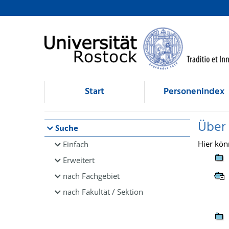
Browsen
direkt zum Inhalt
Start
Personenindex
Über
Suche
Hier kön
Einfach
Erweitert
nach Fachgebiet
nach Fakultät / Sektion