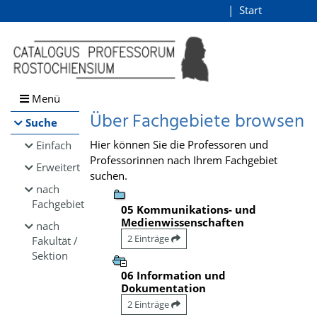
Browsen
Start
Login
direkt zum Inhalt
Menü
Über Fachgebiete browsen
Suche
Hier können Sie die Professoren und
Einfach
Professorinnen nach Ihrem Fachgebiet
Erweitert
suchen.
nach
Fachgebiet
05 Kommunikations- und
Medienwissenschaften
nach
2 Einträge
Fakultät /
Sektion
06 Information und
Dokumentation
2 Einträge