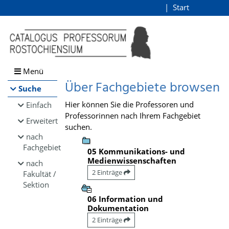
Browsen
Start
Login
direkt zum Inhalt
Menü
Über Fachgebiete browsen
Suche
Hier können Sie die Professoren und
Einfach
Professorinnen nach Ihrem Fachgebiet
Erweitert
suchen.
nach
Fachgebiet
05 Kommunikations- und
Medienwissenschaften
nach
2 Einträge
Fakultät /
Sektion
06 Information und
Dokumentation
2 Einträge