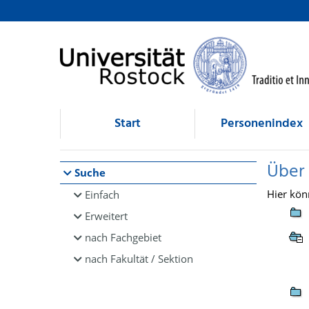
Browsen
direkt zum Inhalt
Start
Personenindex
Über
Suche
Hier kön
Einfach
Erweitert
nach Fachgebiet
nach Fakultät / Sektion