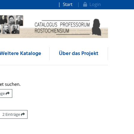
Start
Login
Weitere Kataloge
Über das Projekt
et suchen.
räge
2 Einträge