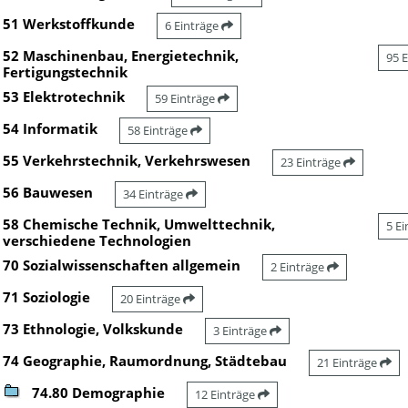
51 Werkstoffkunde
6 Einträge
52 Maschinenbau, Energietechnik,
95 
Fertigungstechnik
53 Elektrotechnik
59 Einträge
54 Informatik
58 Einträge
55 Verkehrstechnik, Verkehrswesen
23 Einträge
56 Bauwesen
34 Einträge
58 Chemische Technik, Umwelttechnik,
5 E
verschiedene Technologien
70 Sozialwissenschaften allgemein
2 Einträge
71 Soziologie
20 Einträge
73 Ethnologie, Volkskunde
3 Einträge
74 Geographie, Raumordnung, Städtebau
21 Einträge
74.80 Demographie
12 Einträge