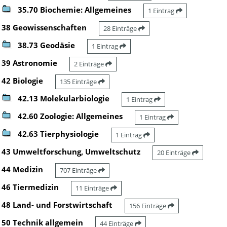
35.70 Biochemie: Allgemeines
1 Eintrag
38 Geowissenschaften
28 Einträge
38.73 Geodäsie
1 Eintrag
39 Astronomie
2 Einträge
42 Biologie
135 Einträge
42.13 Molekularbiologie
1 Eintrag
42.60 Zoologie: Allgemeines
1 Eintrag
42.63 Tierphysiologie
1 Eintrag
43 Umweltforschung, Umweltschutz
20 Einträge
44 Medizin
707 Einträge
46 Tiermedizin
11 Einträge
48 Land- und Forstwirtschaft
156 Einträge
50 Technik allgemein
44 Einträge