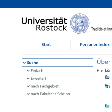
Browsen
direkt zum Inhalt
Start
Personenindex
Über
Suche
Hier kön
Einfach
Erweitert
nach Fachgebiet
nach Fakultät / Sektion