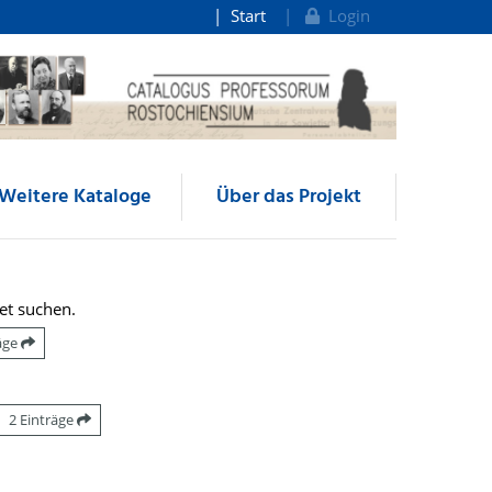
Start
Login
Weitere Kataloge
Über das Projekt
et suchen.
räge
2 Einträge