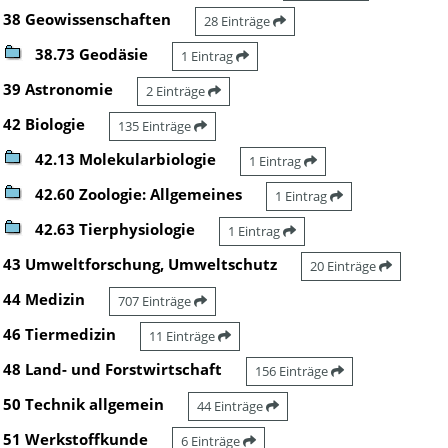
38 Geowissenschaften
28 Einträge
38.73 Geodäsie
1 Eintrag
39 Astronomie
2 Einträge
42 Biologie
135 Einträge
42.13 Molekularbiologie
1 Eintrag
42.60 Zoologie: Allgemeines
1 Eintrag
42.63 Tierphysiologie
1 Eintrag
43 Umweltforschung, Umweltschutz
20 Einträge
44 Medizin
707 Einträge
46 Tiermedizin
11 Einträge
48 Land- und Forstwirtschaft
156 Einträge
50 Technik allgemein
44 Einträge
51 Werkstoffkunde
6 Einträge