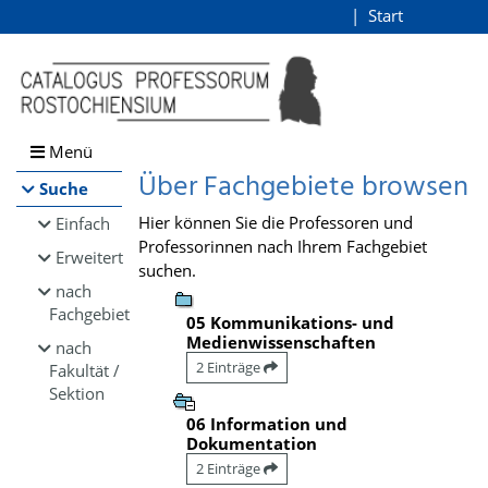
Browsen
Start
Login
direkt zum Inhalt
Menü
Über Fachgebiete browsen
Suche
Hier können Sie die Professoren und
Einfach
Professorinnen nach Ihrem Fachgebiet
Erweitert
suchen.
nach
Fachgebiet
05 Kommunikations- und
Medienwissenschaften
nach
2 Einträge
Fakultät /
Sektion
06 Information und
Dokumentation
2 Einträge