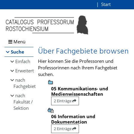
Browsen
Start
Login
direkt zum Inhalt
Menü
Über Fachgebiete browsen
Suche
Hier können Sie die Professoren und
Einfach
Professorinnen nach Ihrem Fachgebiet
Erweitert
suchen.
nach
Fachgebiet
05 Kommunikations- und
Medienwissenschaften
nach
2 Einträge
Fakultät /
Sektion
06 Information und
Dokumentation
2 Einträge