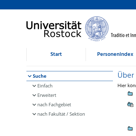
Browsen
direkt zum Inhalt
Start
Personenindex
Über
Suche
Hier kön
Einfach
Erweitert
nach Fachgebiet
nach Fakultät / Sektion