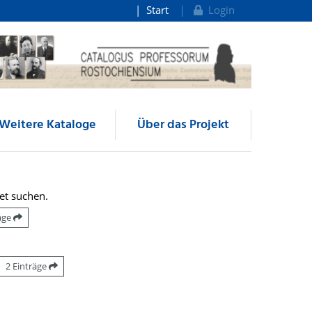
Start
Login
Weitere Kataloge
Über das Projekt
et suchen.
räge
2 Einträge