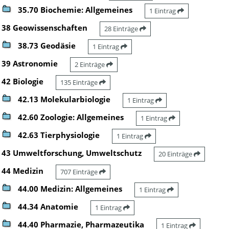
35.70 Biochemie: Allgemeines
1 Eintrag
38 Geowissenschaften
28 Einträge
38.73 Geodäsie
1 Eintrag
39 Astronomie
2 Einträge
42 Biologie
135 Einträge
42.13 Molekularbiologie
1 Eintrag
42.60 Zoologie: Allgemeines
1 Eintrag
42.63 Tierphysiologie
1 Eintrag
43 Umweltforschung, Umweltschutz
20 Einträge
44 Medizin
707 Einträge
44.00 Medizin: Allgemeines
1 Eintrag
44.34 Anatomie
1 Eintrag
44.40 Pharmazie, Pharmazeutika
1 Eintrag