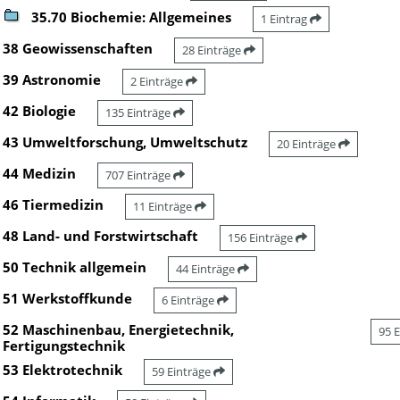
35.70 Biochemie: Allgemeines
1 Eintrag
38 Geowissenschaften
28 Einträge
39 Astronomie
2 Einträge
42 Biologie
135 Einträge
43 Umweltforschung, Umweltschutz
20 Einträge
44 Medizin
707 Einträge
46 Tiermedizin
11 Einträge
48 Land- und Forstwirtschaft
156 Einträge
50 Technik allgemein
44 Einträge
51 Werkstoffkunde
6 Einträge
52 Maschinenbau, Energietechnik,
95 
Fertigungstechnik
53 Elektrotechnik
59 Einträge