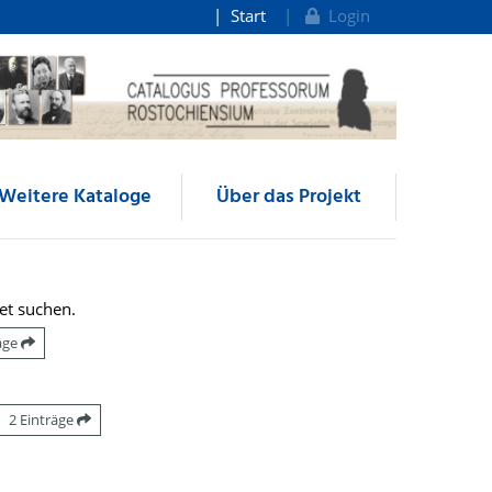
Start
Login
Weitere Kataloge
Über das Projekt
et suchen.
räge
2 Einträge