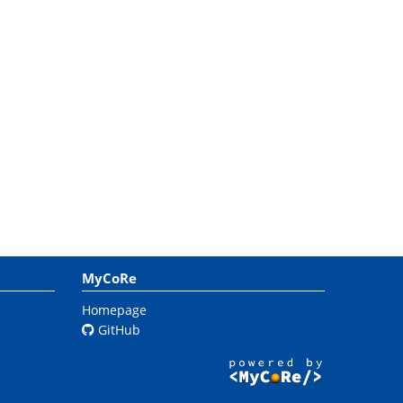
MyCoRe
Homepage
GitHub