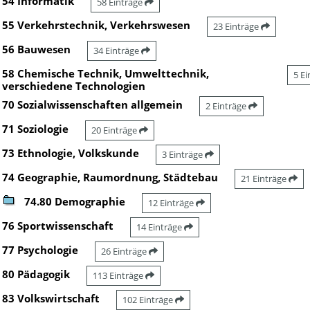
54 Informatik
58 Einträge
55 Verkehrstechnik, Verkehrswesen
23 Einträge
56 Bauwesen
34 Einträge
58 Chemische Technik, Umwelttechnik,
5 E
verschiedene Technologien
70 Sozialwissenschaften allgemein
2 Einträge
71 Soziologie
20 Einträge
73 Ethnologie, Volkskunde
3 Einträge
74 Geographie, Raumordnung, Städtebau
21 Einträge
74.80 Demographie
12 Einträge
76 Sportwissenschaft
14 Einträge
77 Psychologie
26 Einträge
80 Pädagogik
113 Einträge
83 Volkswirtschaft
102 Einträge