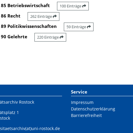
85 Betriebswirtschaft
100 Einträge
86 Recht
262 Einträge
89 Politikwissenschaften
59 Einträge
90 Gelehrte
220 Einträge
Service
ätsarchiv Rostock
Impressum
Datenschutzerklärung
ätsplatz 1
Barrierefreiheit
stock
sitaetsarchiv(at)uni-rostock.de