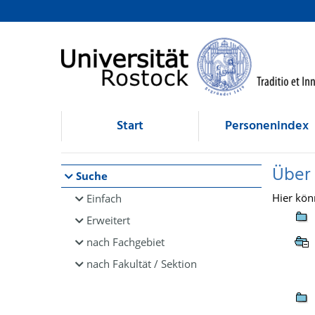
Browsen
direkt zum Inhalt
Start
Personenindex
Über
Suche
Hier kön
Einfach
Erweitert
nach Fachgebiet
nach Fakultät / Sektion