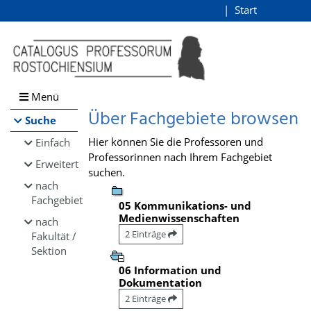
Browsen
Start
Login
direkt zum Inhalt
Menü
Über Fachgebiete browsen
Suche
Hier können Sie die Professoren und
Einfach
Professorinnen nach Ihrem Fachgebiet
Erweitert
suchen.
nach
Fachgebiet
05 Kommunikations- und
Medienwissenschaften
nach
2 Einträge
Fakultät /
Sektion
06 Information und
Dokumentation
2 Einträge