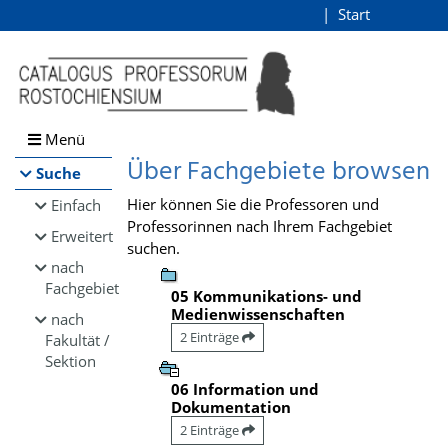
Browsen
Start
Login
direkt zum Inhalt
Menü
Über Fachgebiete browsen
Suche
Hier können Sie die Professoren und
Einfach
Professorinnen nach Ihrem Fachgebiet
Erweitert
suchen.
nach
Fachgebiet
05 Kommunikations- und
Medienwissenschaften
nach
2 Einträge
Fakultät /
Sektion
06 Information und
Dokumentation
2 Einträge