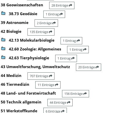
38 Geowissenschaften
28 Einträge
38.73 Geodäsie
1 Eintrag
39 Astronomie
2 Einträge
42 Biologie
135 Einträge
42.13 Molekularbiologie
1 Eintrag
42.60 Zoologie: Allgemeines
1 Eintrag
42.63 Tierphysiologie
1 Eintrag
43 Umweltforschung, Umweltschutz
20 Einträge
44 Medizin
707 Einträge
46 Tiermedizin
11 Einträge
48 Land- und Forstwirtschaft
156 Einträge
50 Technik allgemein
44 Einträge
51 Werkstoffkunde
6 Einträge