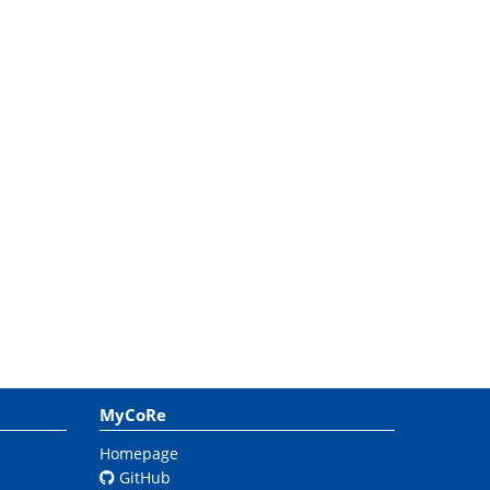
MyCoRe
Homepage
GitHub