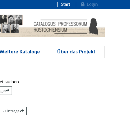
Start
Login
Weitere Kataloge
Über das Projekt
et suchen.
räge
2 Einträge