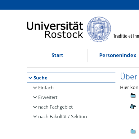
Browsen
direkt zum Inhalt
Start
Personenindex
Über
Suche
Hier kön
Einfach
Erweitert
nach Fachgebiet
nach Fakultät / Sektion