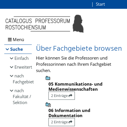
Browsen
Start
Login
direkt zum Inhalt
Menü
Über Fachgebiete browsen
Suche
Hier können Sie die Professoren und
Einfach
Professorinnen nach Ihrem Fachgebiet
Erweitert
suchen.
nach
Fachgebiet
05 Kommunikations- und
Medienwissenschaften
nach
2 Einträge
Fakultät /
Sektion
06 Information und
Dokumentation
2 Einträge