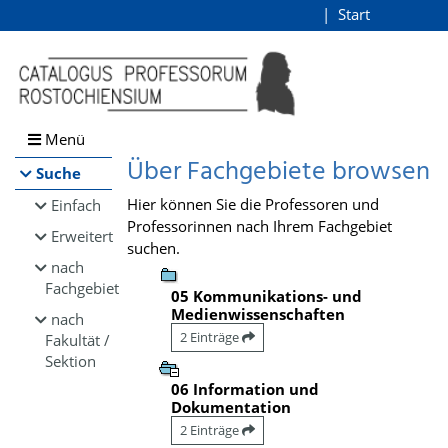
Browsen
Start
Login
direkt zum Inhalt
Menü
Über Fachgebiete browsen
Suche
Hier können Sie die Professoren und
Einfach
Professorinnen nach Ihrem Fachgebiet
Erweitert
suchen.
nach
Fachgebiet
05 Kommunikations- und
Medienwissenschaften
nach
2 Einträge
Fakultät /
Sektion
06 Information und
Dokumentation
2 Einträge