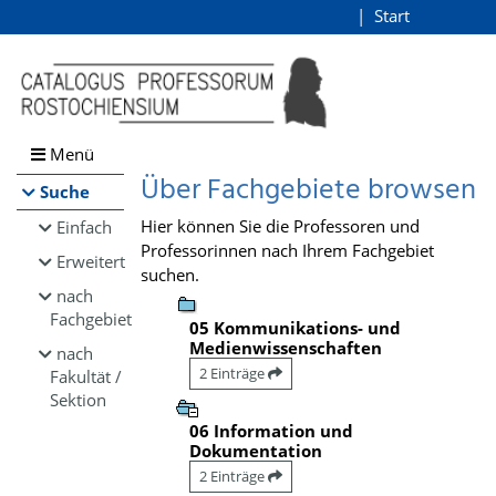
Browsen
Start
Login
direkt zum Inhalt
Menü
Über Fachgebiete browsen
Suche
Hier können Sie die Professoren und
Einfach
Professorinnen nach Ihrem Fachgebiet
Erweitert
suchen.
nach
Fachgebiet
05 Kommunikations- und
Medienwissenschaften
nach
2 Einträge
Fakultät /
Sektion
06 Information und
Dokumentation
2 Einträge