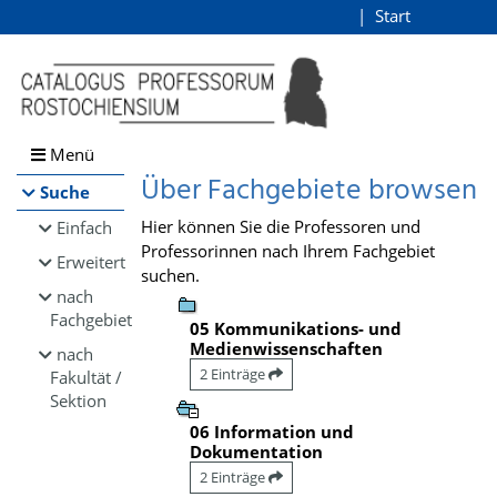
Browsen
Start
Login
direkt zum Inhalt
Menü
Über Fachgebiete browsen
Suche
Hier können Sie die Professoren und
Einfach
Professorinnen nach Ihrem Fachgebiet
Erweitert
suchen.
nach
Fachgebiet
05 Kommunikations- und
Medienwissenschaften
nach
2 Einträge
Fakultät /
Sektion
06 Information und
Dokumentation
2 Einträge