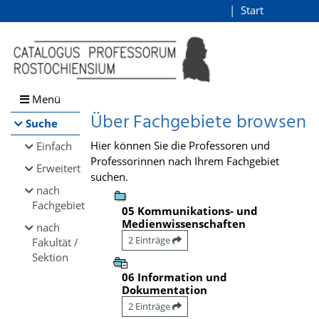
Browsen
Start
Login
direkt zum Inhalt
Menü
Über Fachgebiete browsen
Suche
Hier können Sie die Professoren und
Einfach
Professorinnen nach Ihrem Fachgebiet
Erweitert
suchen.
nach
Fachgebiet
05 Kommunikations- und
Medienwissenschaften
nach
2 Einträge
Fakultät /
Sektion
06 Information und
Dokumentation
2 Einträge