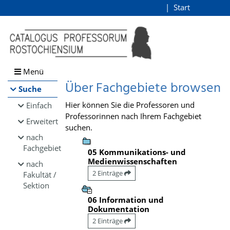
Browsen
Start
Login
direkt zum Inhalt
Menü
Über Fachgebiete browsen
Suche
Hier können Sie die Professoren und
Einfach
Professorinnen nach Ihrem Fachgebiet
Erweitert
suchen.
nach
Fachgebiet
05 Kommunikations- und
Medienwissenschaften
nach
2 Einträge
Fakultät /
Sektion
06 Information und
Dokumentation
2 Einträge