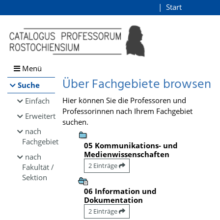
Browsen
Start
Login
direkt zum Inhalt
Menü
Über Fachgebiete browsen
Suche
Hier können Sie die Professoren und
Einfach
Professorinnen nach Ihrem Fachgebiet
Erweitert
suchen.
nach
Fachgebiet
05 Kommunikations- und
Medienwissenschaften
nach
2 Einträge
Fakultät /
Sektion
06 Information und
Dokumentation
2 Einträge