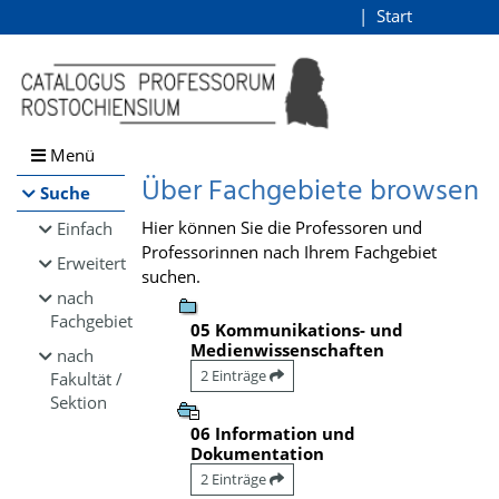
Browsen
Start
Login
direkt zum Inhalt
Menü
Über Fachgebiete browsen
Suche
Hier können Sie die Professoren und
Einfach
Professorinnen nach Ihrem Fachgebiet
Erweitert
suchen.
nach
Fachgebiet
05 Kommunikations- und
Medienwissenschaften
nach
2 Einträge
Fakultät /
Sektion
06 Information und
Dokumentation
2 Einträge