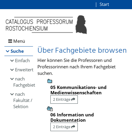
Browsen
Start
Login
direkt zum Inhalt
Menü
Über Fachgebiete browsen
Suche
Hier können Sie die Professoren und
Einfach
Professorinnen nach Ihrem Fachgebiet
Erweitert
suchen.
nach
Fachgebiet
05 Kommunikations- und
Medienwissenschaften
nach
2 Einträge
Fakultät /
Sektion
06 Information und
Dokumentation
2 Einträge