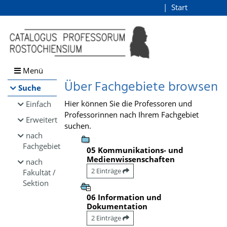
Browsen
Start
Login
direkt zum Inhalt
Menü
Über Fachgebiete browsen
Suche
Hier können Sie die Professoren und
Einfach
Professorinnen nach Ihrem Fachgebiet
Erweitert
suchen.
nach
Fachgebiet
05 Kommunikations- und
Medienwissenschaften
nach
2 Einträge
Fakultät /
Sektion
06 Information und
Dokumentation
2 Einträge