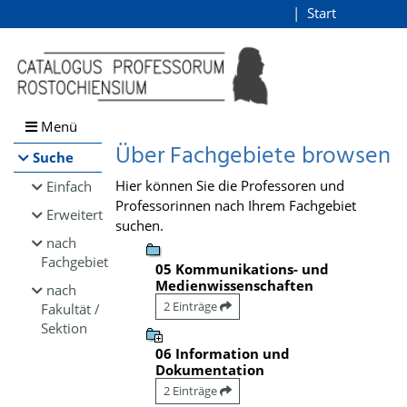
Browsen
Start
Login
direkt zum Inhalt
Menü
Über Fachgebiete browsen
Suche
Hier können Sie die Professoren und
Einfach
Professorinnen nach Ihrem Fachgebiet
Erweitert
suchen.
nach
Fachgebiet
05 Kommunikations- und
Medienwissenschaften
nach
2 Einträge
Fakultät /
Sektion
06 Information und
Dokumentation
2 Einträge