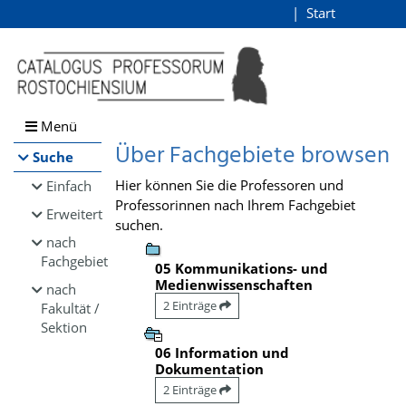
Browsen
Start
Login
direkt zum Inhalt
Menü
Über Fachgebiete browsen
Suche
Hier können Sie die Professoren und
Einfach
Professorinnen nach Ihrem Fachgebiet
Erweitert
suchen.
nach
Fachgebiet
05 Kommunikations- und
Medienwissenschaften
nach
2 Einträge
Fakultät /
Sektion
06 Information und
Dokumentation
2 Einträge