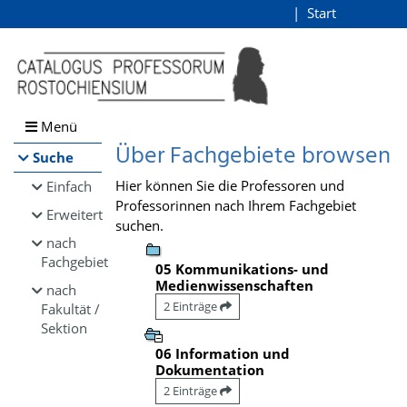
Browsen
Start
Login
direkt zum Inhalt
Menü
Über Fachgebiete browsen
Suche
Hier können Sie die Professoren und
Einfach
Professorinnen nach Ihrem Fachgebiet
Erweitert
suchen.
nach
Fachgebiet
05 Kommunikations- und
Medienwissenschaften
nach
2 Einträge
Fakultät /
Sektion
06 Information und
Dokumentation
2 Einträge