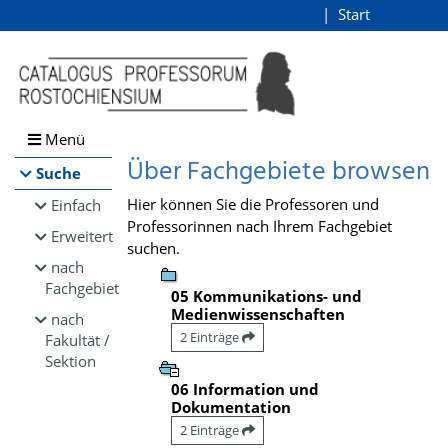
Browsen
Start
Login
direkt zum Inhalt
Menü
Über Fachgebiete browsen
Suche
Hier können Sie die Professoren und
Einfach
Professorinnen nach Ihrem Fachgebiet
Erweitert
suchen.
nach
Fachgebiet
05 Kommunikations- und
Medienwissenschaften
nach
2 Einträge
Fakultät /
Sektion
06 Information und
Dokumentation
2 Einträge