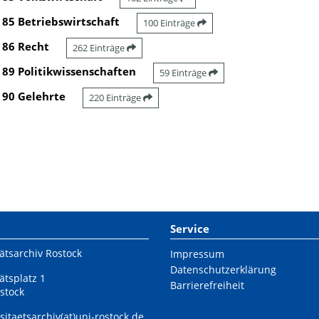
85 Betriebswirtschaft
100 Einträge
86 Recht
262 Einträge
89 Politikwissenschaften
59 Einträge
90 Gelehrte
220 Einträge
Service
ätsarchiv Rostock
Impressum
Datenschutzerklärung
ätsplatz 1
Barrierefreiheit
stock
sitaetsarchiv(at)uni-rostock.de