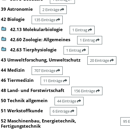
39 Astronomie
2 Einträge
42 Biologie
135 Einträge
42.13 Molekularbiologie
1 Eintrag
42.60 Zoologie: Allgemeines
1 Eintrag
42.63 Tierphysiologie
1 Eintrag
43 Umweltforschung, Umweltschutz
20 Einträge
44 Medizin
707 Einträge
46 Tiermedizin
11 Einträge
48 Land- und Forstwirtschaft
156 Einträge
50 Technik allgemein
44 Einträge
51 Werkstoffkunde
6 Einträge
52 Maschinenbau, Energietechnik,
95 
Fertigungstechnik