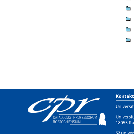
Kontakt
Universit
Universit
18055 Ro
univer