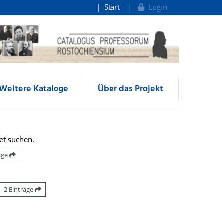
Start
Login
Weitere Kataloge
Über das Projekt
et suchen.
räge
2 Einträge