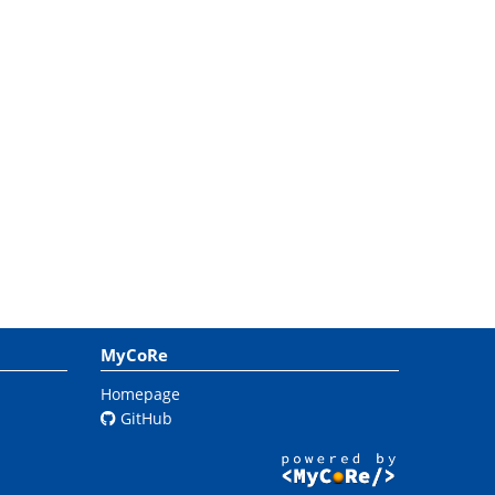
MyCoRe
Homepage
GitHub