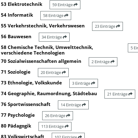
53 Elektrotechnik
59 Einträge
54 Informatik
58 Einträge
55 Verkehrstechnik, Verkehrswesen
23 Einträge
56 Bauwesen
34 Einträge
58 Chemische Technik, Umwelttechnik,
5 E
verschiedene Technologien
70 Sozialwissenschaften allgemein
2 Einträge
71 Soziologie
20 Einträge
73 Ethnologie, Volkskunde
3 Einträge
74 Geographie, Raumordnung, Städtebau
21 Einträge
76 Sportwissenschaft
14 Einträge
77 Psychologie
26 Einträge
80 Pädagogik
113 Einträge
83 Volkswirtschaft
102 Einträge