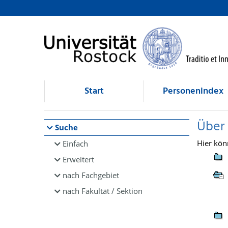
Browsen
direkt zum Inhalt
Start
Personenindex
Über
Suche
Hier kön
Einfach
Erweitert
nach Fachgebiet
nach Fakultät / Sektion