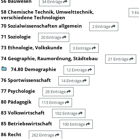
56 Bauwesen
34 Einträge
58 Chemische Technik, Umwelttechnik,
5 E
verschiedene Technologien
70 Sozialwissenschaften allgemein
2 Einträge
71 Soziologie
20 Einträge
73 Ethnologie, Volkskunde
3 Einträge
74 Geographie, Raumordnung, Städtebau
21 Einträge
74.80 Demographie
12 Einträge
76 Sportwissenschaft
14 Einträge
77 Psychologie
26 Einträge
80 Pädagogik
113 Einträge
83 Volkswirtschaft
102 Einträge
85 Betriebswirtschaft
100 Einträge
86 Recht
262 Einträge