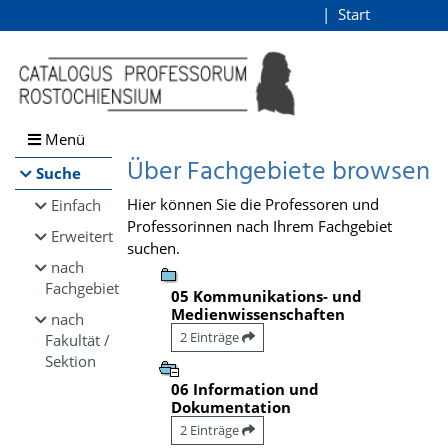
Browsen
Start
Login
direkt zum Inhalt
Menü
Über Fachgebiete browsen
Suche
Hier können Sie die Professoren und
Einfach
Professorinnen nach Ihrem Fachgebiet
Erweitert
suchen.
nach
Fachgebiet
05 Kommunikations- und
Medienwissenschaften
nach
2 Einträge
Fakultät /
Sektion
06 Information und
Dokumentation
2 Einträge