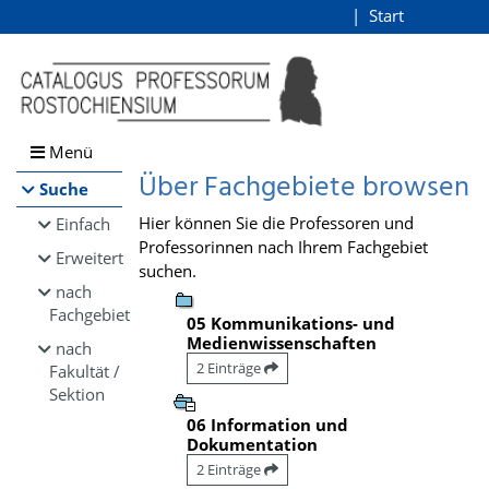
Browsen
Start
Login
direkt zum Inhalt
Menü
Über Fachgebiete browsen
Suche
Hier können Sie die Professoren und
Einfach
Professorinnen nach Ihrem Fachgebiet
Erweitert
suchen.
nach
Fachgebiet
05 Kommunikations- und
Medienwissenschaften
nach
2 Einträge
Fakultät /
Sektion
06 Information und
Dokumentation
2 Einträge