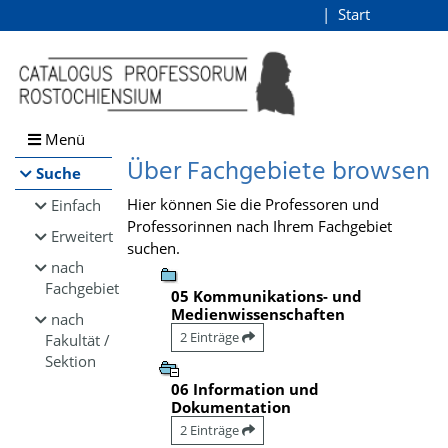
Browsen
Start
Login
direkt zum Inhalt
Menü
Über Fachgebiete browsen
Suche
Hier können Sie die Professoren und
Einfach
Professorinnen nach Ihrem Fachgebiet
Erweitert
suchen.
nach
Fachgebiet
05 Kommunikations- und
Medienwissenschaften
nach
2 Einträge
Fakultät /
Sektion
06 Information und
Dokumentation
2 Einträge