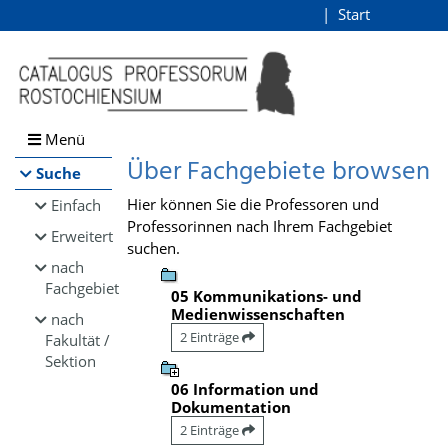
Browsen
Start
Login
direkt zum Inhalt
Menü
Über Fachgebiete browsen
Suche
Hier können Sie die Professoren und
Einfach
Professorinnen nach Ihrem Fachgebiet
Erweitert
suchen.
nach
Fachgebiet
05 Kommunikations- und
Medienwissenschaften
nach
2 Einträge
Fakultät /
Sektion
06 Information und
Dokumentation
2 Einträge