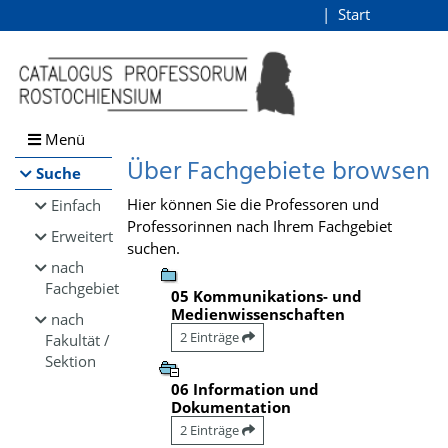
Browsen
Start
Login
direkt zum Inhalt
Menü
Über Fachgebiete browsen
Suche
Hier können Sie die Professoren und
Einfach
Professorinnen nach Ihrem Fachgebiet
Erweitert
suchen.
nach
Fachgebiet
05 Kommunikations- und
Medienwissenschaften
nach
2 Einträge
Fakultät /
Sektion
06 Information und
Dokumentation
2 Einträge