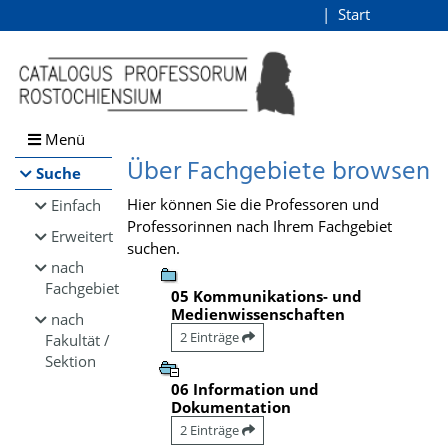
Browsen
Start
Login
direkt zum Inhalt
Menü
Über Fachgebiete browsen
Suche
Hier können Sie die Professoren und
Einfach
Professorinnen nach Ihrem Fachgebiet
Erweitert
suchen.
nach
Fachgebiet
05 Kommunikations- und
Medienwissenschaften
nach
2 Einträge
Fakultät /
Sektion
06 Information und
Dokumentation
2 Einträge