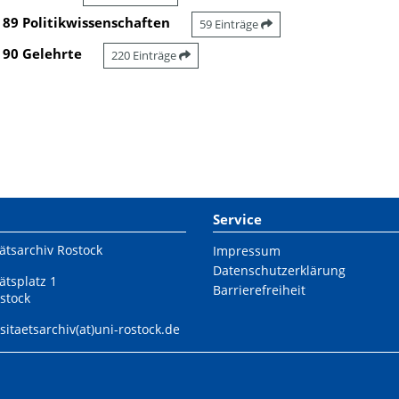
89 Politikwissenschaften
59 Einträge
90 Gelehrte
220 Einträge
Service
ätsarchiv Rostock
Impressum
Datenschutzerklärung
ätsplatz 1
Barrierefreiheit
stock
sitaetsarchiv(at)uni-rostock.de