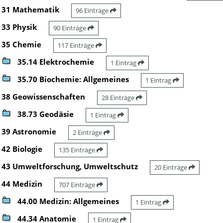
31 Mathematik
96 Einträge
33 Physik
90 Einträge
35 Chemie
117 Einträge
35.14 Elektrochemie
1 Eintrag
35.70 Biochemie: Allgemeines
1 Eintrag
38 Geowissenschaften
28 Einträge
38.73 Geodäsie
1 Eintrag
39 Astronomie
2 Einträge
42 Biologie
135 Einträge
43 Umweltforschung, Umweltschutz
20 Einträge
44 Medizin
707 Einträge
44.00 Medizin: Allgemeines
1 Eintrag
44.34 Anatomie
1 Eintrag