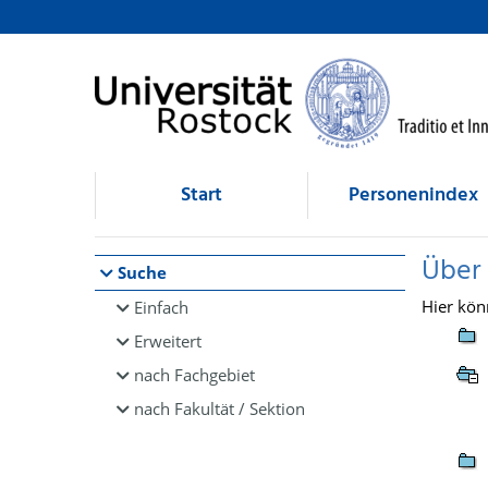
Browsen
direkt zum Inhalt
Start
Personenindex
Über
Suche
Hier kön
Einfach
Erweitert
nach Fachgebiet
nach Fakultät / Sektion