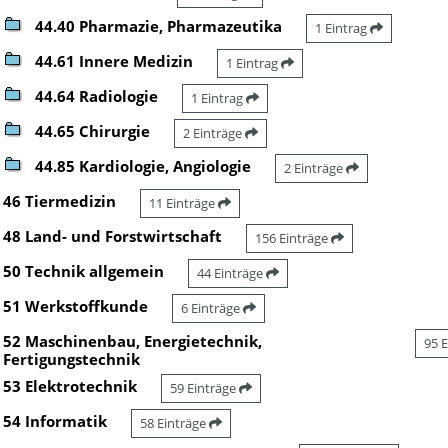
44.40 Pharmazie, Pharmazeutika
1 Eintrag
44.61 Innere Medizin
1 Eintrag
44.64 Radiologie
1 Eintrag
44.65 Chirurgie
2 Einträge
44.85 Kardiologie, Angiologie
2 Einträge
46 Tiermedizin
11 Einträge
48 Land- und Forstwirtschaft
156 Einträge
50 Technik allgemein
44 Einträge
51 Werkstoffkunde
6 Einträge
52 Maschinenbau, Energietechnik,
95 
Fertigungstechnik
53 Elektrotechnik
59 Einträge
54 Informatik
58 Einträge