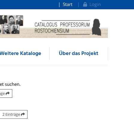
Start
Login
Weitere Kataloge
Über das Projekt
et suchen.
räge
2 Einträge