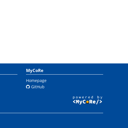
MyCoRe
Homepage
GitHub