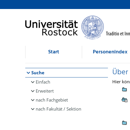
Browsen
direkt zum Inhalt
Start
Personenindex
Über
Suche
Hier kön
Einfach
Erweitert
nach Fachgebiet
nach Fakultät / Sektion