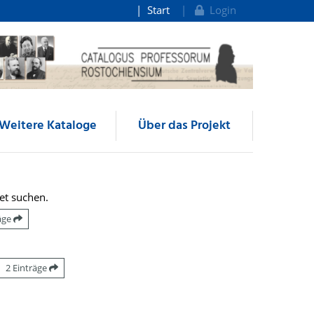
Start
Login
Weitere Kataloge
Über das Projekt
et suchen.
räge
2 Einträge