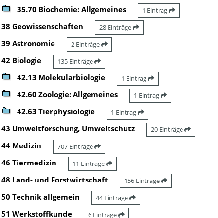
35.70 Biochemie: Allgemeines
1 Eintrag
38 Geowissenschaften
28 Einträge
39 Astronomie
2 Einträge
42 Biologie
135 Einträge
42.13 Molekularbiologie
1 Eintrag
42.60 Zoologie: Allgemeines
1 Eintrag
42.63 Tierphysiologie
1 Eintrag
43 Umweltforschung, Umweltschutz
20 Einträge
44 Medizin
707 Einträge
46 Tiermedizin
11 Einträge
48 Land- und Forstwirtschaft
156 Einträge
50 Technik allgemein
44 Einträge
51 Werkstoffkunde
6 Einträge