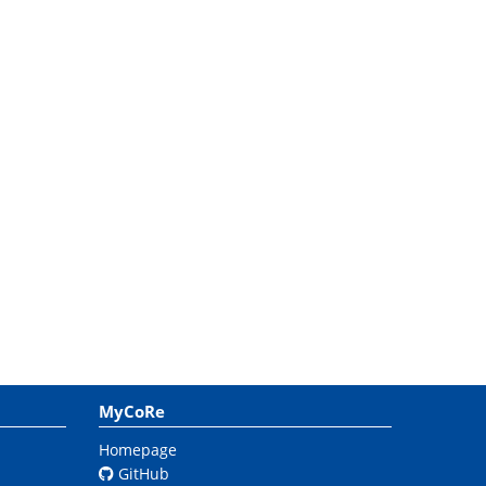
MyCoRe
Homepage
GitHub